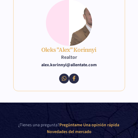
Oleks "Alex" Korinnyi
Realtor
alex.korinnyi@allentate.com
¿Tienes una pregunta?
Pregúntame
·
Una opinión rápida
·
Novedades del mercado