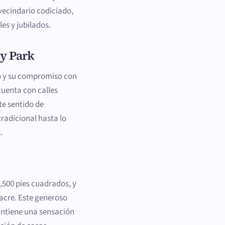
 vecindario codiciado,
es y jubilados.
ey Park
so y su compromiso con
cuenta con calles
te sentido de
radicional hasta lo
.
4,500 pies cuadrados, y
 acre. Este generoso
antiene una sensación