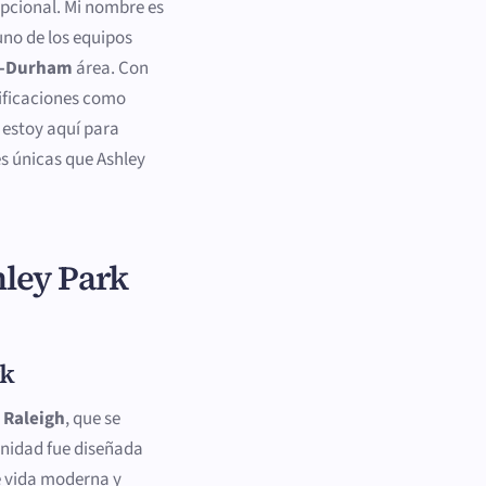
pcional. Mi nombre es
 uno de los equipos
gh-Durham
área. Con
tificaciones como
, estoy aquí para
es únicas que Ashley
hley Park
rk
n
Raleigh
, que se
unidad fue diseñada
e vida moderna y