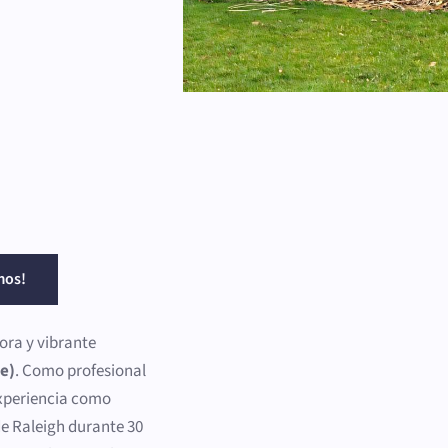
mos!
ra y vibrante
te)
. Como profesional
experiencia como
de Raleigh durante 30