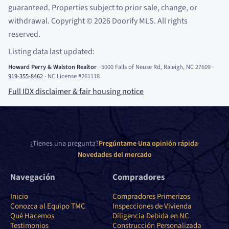
guaranteed. Properties subject to prior sale, change, or
withdrawal. Copyright
©
2026
Doorify MLS. All rights
reserved.
Listing data last updated:
Howard Perry
&
Walston Realtor
·
5000 Falls of Neuse Rd, Raleigh, NC 27609
·
919-355-8462
·
NC License #261118
Full IDX disclaimer
&
fair housing notice
¿Tienes una pregunta?
Pregúntame
·
Una opinión rápida
·
Novedades del mercado
Navegación
Compradores
Inicio
Compradores Primerizos
Conozca al Equipo TMC
Inspecciones de Vivienda
Qué Hacemos
Diligencia Debida en NC
Testimonios
Construcción Personalizada