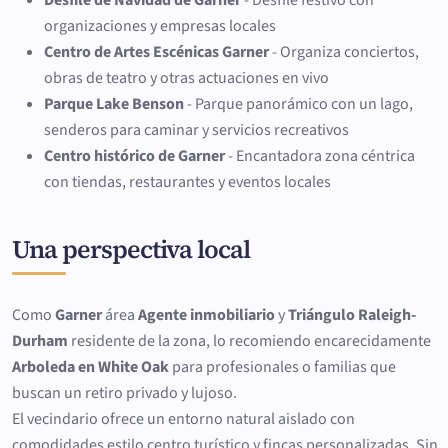
Desfile de Navidad de Garner
- Desfile festivo con
organizaciones y empresas locales
Centro de Artes Escénicas Garner
- Organiza conciertos,
obras de teatro y otras actuaciones en vivo
Parque Lake Benson
- Parque panorámico con un lago,
senderos para caminar y servicios recreativos
Centro histórico de Garner
- Encantadora zona céntrica
con tiendas, restaurantes y eventos locales
Una perspectiva local
Como
Garner
área
Agente inmobiliario
y
Triángulo Raleigh-
Durham
residente de la zona, lo recomiendo encarecidamente
Arboleda en White Oak
para profesionales o familias que
buscan un retiro privado y lujoso.
El vecindario ofrece un entorno natural aislado con
comodidades estilo centro turístico y fincas personalizadas. Sin