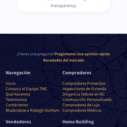
transparency.
¿Tienes una pregunta?
Pregúntame
·
Una opinión rápida
·
Novedades del mercado
Navegación
Compradores
Inicio
Compradores Primerizos
Conozca al Equipo TMC
Inspecciones de Vivienda
Qué Hacemos
Diligencia Debida en NC
Testimonios
Construcción Personalizada
Contáctenos
Compradores de Lujo
Mudándose a Raleigh-Durham
Compradores Médicos
Vendedores
Home Building