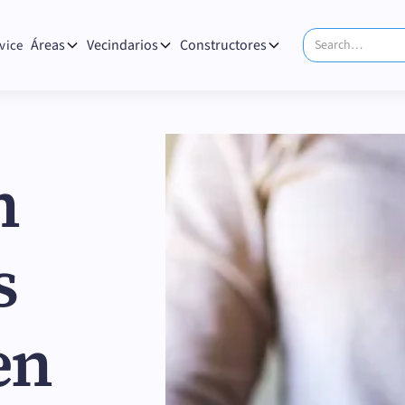
Áreas
Vecindarios
Constructores
vice
n
s
en