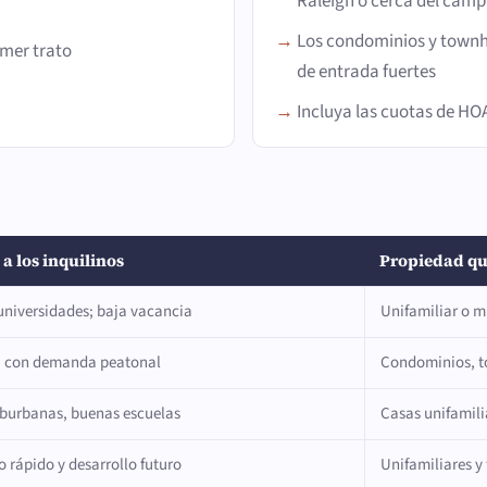
Raleigh o cerca del cam
Los condominios y townh
imer trato
de entrada fuertes
Incluya las cuotas de HO
 a los inquilinos
Propiedad qu
universidades; baja vacancia
Unifamiliar o m
, con demanda peatonal
Condominios, t
uburbanas, buenas escuelas
Casas unifamili
 rápido y desarrollo futuro
Unifamiliares 