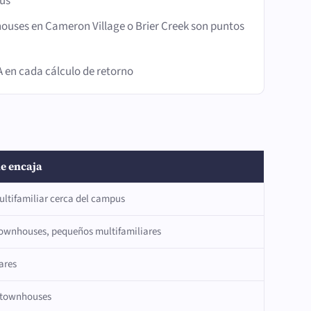
pus
ouses en Cameron Village o Brier Creek son puntos
A en cada cálculo de retorno
e encaja
ultifamiliar cerca del campus
ownhouses, pequeños multifamiliares
ares
y townhouses