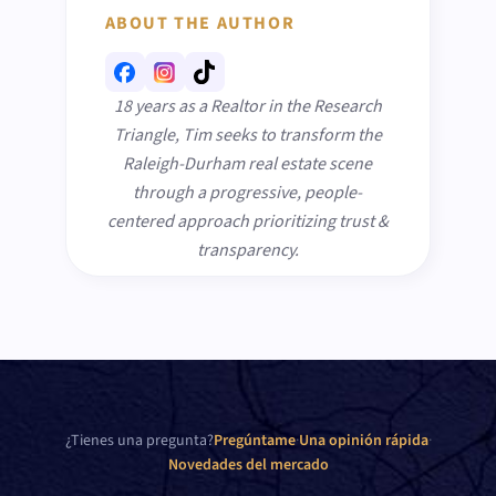
ABOUT THE AUTHOR
18 years as a Realtor in the Research
Triangle, Tim seeks to transform the
Raleigh-Durham real estate scene
through a progressive, people-
centered approach prioritizing trust &
transparency.
¿Tienes una pregunta?
Pregúntame
·
Una opinión rápida
·
Novedades del mercado