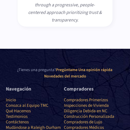
through a progressive, people-
centered approach prioritizing trust &
transparency.
¿Tienes una pregunta?
Pregúntame
·
Una opinión rápida
·
Novedades del mercado
Navegación
Compradores
Inicio
Compradores Primerizos
Conozca al Equipo TMC
Inspecciones de Vivienda
Qué Hacemos
Diligencia Debida en NC
Testimonios
Construcción Personalizada
Contáctenos
Compradores de Lujo
Mudándose a Raleigh-Durham
Compradores Médicos