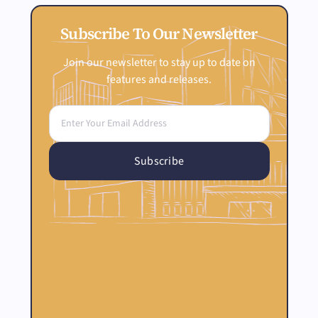
Subscribe To Our Newsletter
Join our newsletter to stay up to date on
features and releases.