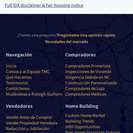
Full IDX disclaimer
&
fair housing notice
¿Tienes una pregunta?
Pregúntame
·
Una opinión rápida
·
Novedades del mercado
Navegación
Compradores
Inicio
Compradores Primerizos
Conozca al Equipo TMC
Inspecciones de Vivienda
Qué Hacemos
Diligencia Debida en NC
Testimonios
Construcción Personalizada
Contáctenos
Compradores de Lujo
Mudándose a Raleigh-Durham
Compradores Médicos
Vendedores
Home Building
Custom Home Market
Vender Antes de Comprar
Building Trends
Vender Propiedad Heredada
Infill Opportunities
Reducción y Jubilación
New Home Financing Options