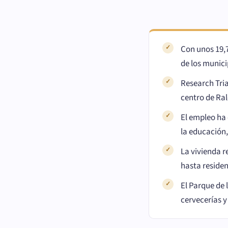
Con unos 19,7
de los munici
Research Tria
centro de Ra
El empleo ha 
la educación,
La vivienda 
hasta residen
El Parque de 
cervecerías y