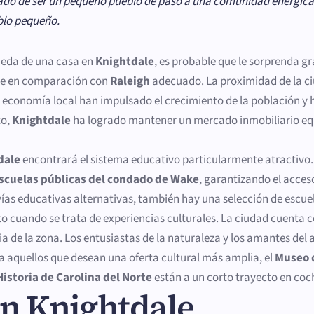
do de ser un pequeño pueblo de paso a una comunidad enérgica 
blo pequeño.
ueda de una casa en
Knightdale
, es probable que le sorprenda g
nte en comparación con
Raleigh
adecuado. La proximidad de la c
a economía local han impulsado el crecimiento de la población 
to,
Knightdale
ha logrado mantener un mercado inmobiliario equi
dale
encontrará el sistema educativo particularmente atractivo. 
scuelas públicas del condado de Wake
, garantizando el acces
ías educativas alternativas, también hay una selección de escuel
 cuando se trata de experiencias culturales. La ciudad cuenta c
ria de la zona. Los entusiastas de la naturaleza y los amantes del 
a aquellos que desean una oferta cultural más amplia, el
Museo d
istoria de Carolina del Norte
están a un corto trayecto en coc
en Knightdale