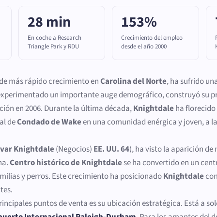
28 min
153%
En coche a Research
Crecimiento del empleo
Triangle Park y RDU
desde el año 2000
s de más rápido crecimiento en
Carolina del Norte
, ha sufrido u
experimentado un importante auge demográfico, construyó su pr
ción en 2006. Durante la última década,
Knightdale
ha florecido
al de
Condado de Wake
en una comunidad enérgica y joven, a l
var Knightdale
(Negocios)
EE. UU. 64
), ha visto la aparición d
na.
Centro histórico de Knightdale
se ha convertido en un cent
amilias y perros. Este crecimiento ha posicionado
Knightdale
com
tes.
rincipales puntos de venta es su ubicación estratégica. Está a sol
puerto Internacional Raleigh-Durham
. Para los amantes del 