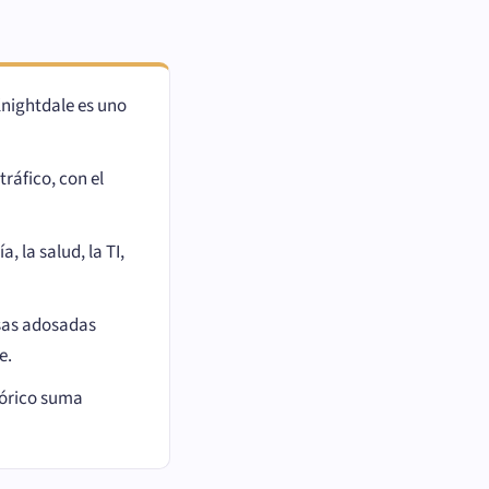
Knightdale es uno
ráfico, con el
 la salud, la TI,
asas adosadas
e.
tórico suma